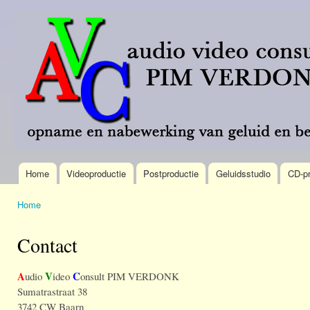
Ove
en 
AVC
Meer
de
Pim
dan 40
alg
Verdonk
jaar
inh
omroep-
gaa
brede
ervaring.
Home
Videoproductie
Postproductie
Geluidsstudio
CD-pr
Hoofdmenu
Home
U bent hier
Contact
A
V
C
udio
ideo
onsult PIM VERDONK
Sumatrastraat 38
3742 CW Baarn